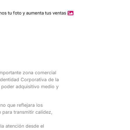
O
Y
nos tu foto y aumenta tus ventas
E
C
T
O
S
importante zona comercial
Identidad Corporativa de la
n poder adquisitivo medio y
no que reflejara los
 para transmitir calidez,
la atención desde el