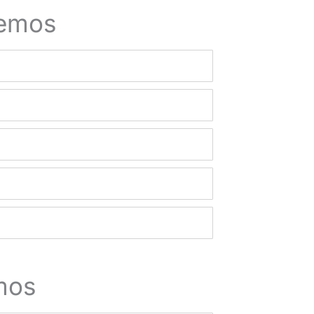
cemos
mos