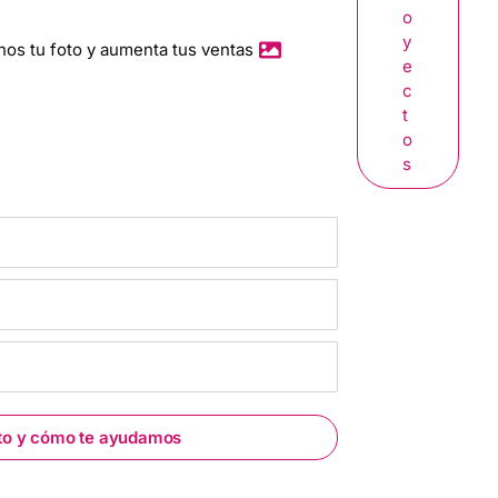
O
Y
nos tu foto y aumenta tus ventas
E
C
T
O
S
to y cómo te ayudamos