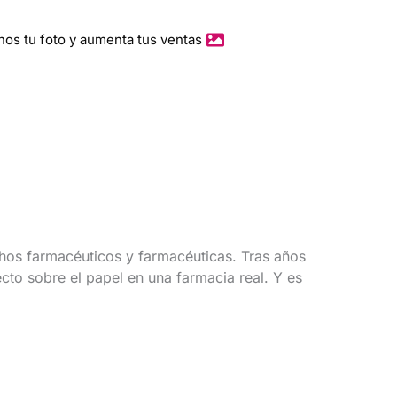
O
Y
nos tu foto y aumenta tus ventas
E
C
T
O
S
hos farmacéuticos y farmacéuticas. Tras años
cto sobre el papel en una farmacia real. Y es