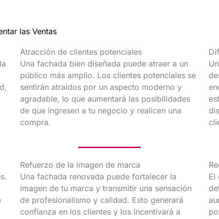
ntar las Ventas
Atracción de clientes potenciales
Di
la
Una fachada bien diseñada puede atraer a un
Un
público más amplio. Los clientes potenciales se
de
d,
sentirán atraídos por un aspecto moderno y
en
agradable, lo que aumentará las posibilidades
es
de que ingresen a tu negocio y realicen una
di
compra.
cl
Refuerzo de la imagen de marca
Re
s.
Una fachada renovada puede fortalecer la
El
imagen de tu marca y transmitir una sensación
de
e
de profesionalismo y calidad. Esto generará
au
confianza en los clientes y los incentivará a
po