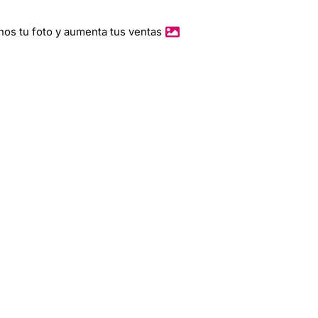
O
Y
nos tu foto y aumenta tus ventas
E
C
T
O
S